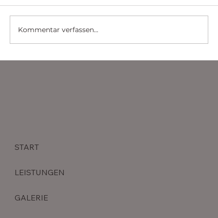
Kommentar verfassen...
Sicherheitslösungen für Banken und
Finanzinstitute: Schutz von
Vermögenswerten und sensiblen
Daten
START
LEISTUNGEN
GALERIE