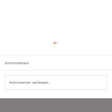
Kommentare
Kommentar verfassen...
Sicherheitslösungen für Banken und
Finanzinstitute: Schutz von