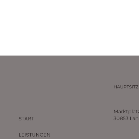
HAUPTSITZ
Marktplat
30853 La
START
LEISTUNGEN