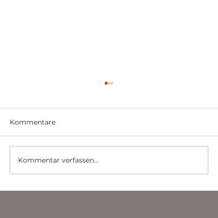
Kommentare
Kommentar verfassen...
Sicherheitslösungen für Banken und
Finanzinstitute: Schutz von
Vermögenswerten und sensiblen