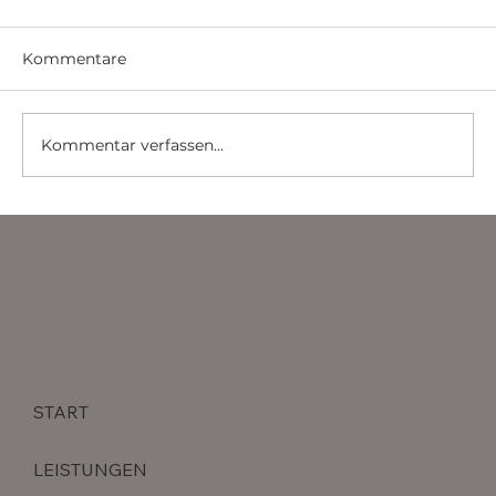
Kommentare
Kommentar verfassen...
Sicherheitslösungen für Banken und
Finanzinstitute: Schutz von
Vermögenswerten und sensiblen
Daten
START
LEISTUNGEN